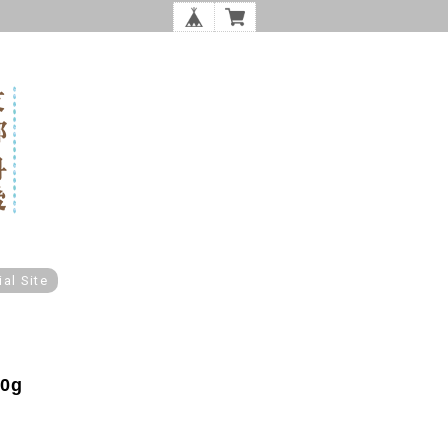
ial Site
0g