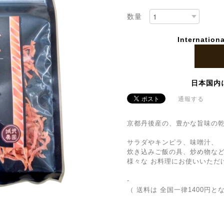
数量
Internationa
日本国内
通報する
京都丹後産の、豊かな旨味の
サラダやキンピラ、味噌汁、
炊き込みご飯の具、炒め物な
様々な お料理にお使いいただ
-
（ 送料は 全国一律1400円と