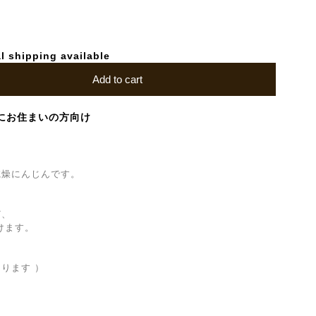
l shipping available
Add to cart
にお住まいの方向け
乾燥にんじんです。
ど、
けます。
なります ）